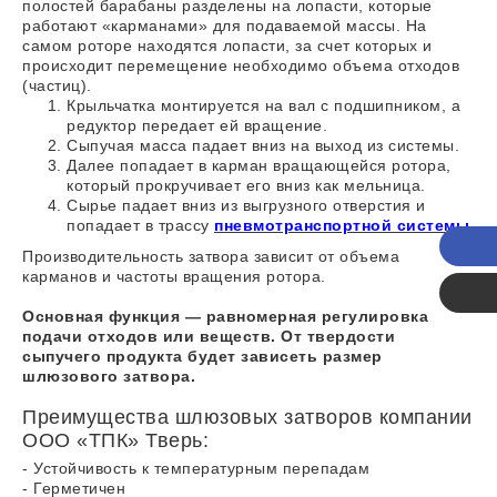
полостей барабаны разделены на лопасти, которые
работают «карманами» для подаваемой массы. На
самом роторе находятся лопасти, за счет которых и
происходит перемещение необходимо объема отходов
(частиц).
Крыльчатка монтируется на вал с подшипником, а
редуктор передает ей вращение.
Сыпучая масса падает вниз на выход из системы.
Далее попадает в карман вращающейся ротора,
который прокручивает его вниз как мельница.
Сырье падает вниз из выгрузного отверстия и
попадает в трассу
пневмотранспортной системы
.
Поз
Производительность затвора зависит от объема
карманов и частоты вращения ротора.
Каль
Основная функция — равномерная регулировка
подачи отходов или веществ. От твердости
сыпучего продукта будет зависеть размер
шлюзового затвора.
Преимущества шлюзовых затворов компании
ООО «ТПК» Тверь:
- Устойчивость к температурным перепадам
- Герметичен