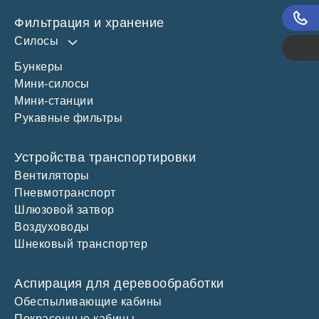
Поз
Фильтрация и хранение
Силосы
Каль
Бункеры
Силос 60 м3
Мини-силосы
Силос 100 м3
Мини-станции
Силос 150 м3
Рукавные фильтры
Устройства транспортировки
Вентиляторы
Пневмотранспорт
Шлюзовой затвор
Воздуховоды
Шнековый транспортер
Аспирация для деревообработки
Обеспыливающие кабины
Покрасочные кабины