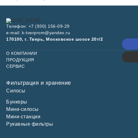
Телефон:
+7 (930) 156-09-29
e-mail:
k-tverprom@yandex.ru
170100, г. Тверь, Московское шоссе 20т/2
Поз
О КОМПАНИИ
Каль
ПРОДУКЦИЯ
СЕРВИС
Фильтрация и хранение
Силосы
Бункеры
Силос 60 м3
Мини-силосы
Силос 100 м3
Мини-станции
Силос 150 м3
Рукавные фильтры