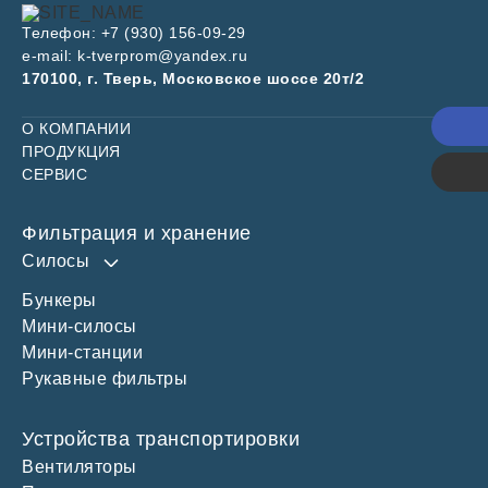
Телефон:
+7 (930) 156-09-29
e-mail:
k-tverprom@yandex.ru
170100, г. Тверь, Московское шоссе 20т/2
Поз
О КОМПАНИИ
ПРОДУКЦИЯ
Каль
СЕРВИС
Фильтрация и хранение
Силосы
Бункеры
Силос 60 м3
Мини-силосы
Силос 100 м3
Мини-станции
Силос 150 м3
Рукавные фильтры
Устройства транспортировки
Вентиляторы