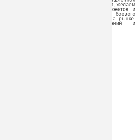
Компании поздравляем всех с 23 Февраля, желаем
удачи в бизнесе, новых интересных проектов и
выгодных сделок. Желаем самого боевого
настроения всем сотрудникам и побед на рынке.
Крепкого здоровья, верных решений и
плодотворной работы. Поздравляем!
Возврат к списку