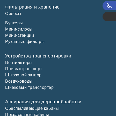
Поз
Фильтрация и хранение
Силосы
Каль
Бункеры
Силос 60 м3
Мини-силосы
Силос 100 м3
Мини-станции
Силос 150 м3
Рукавные фильтры
Устройства транспортировки
Вентиляторы
Пневмотранспорт
Шлюзовой затвор
Воздуховоды
Шнековый транспортер
Аспирация для деревообработки
Обеспыливающие кабины
Покрасочные кабины